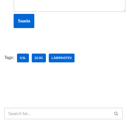
Tags:
0.5L
22.0G
LÄBIPAISTEV