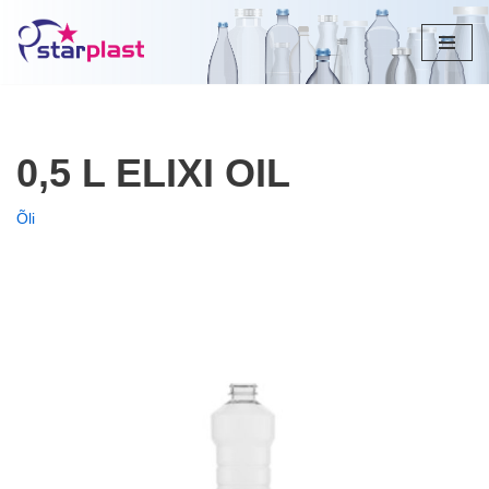
Skip
to
content
0,5 L ELIXI OIL
Õli