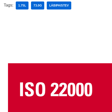
Tags:
1.75L
73.0G
LÄBIPAISTEV